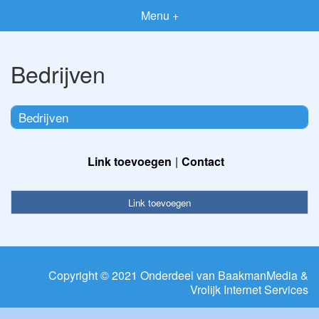
Menu +
Bedrijven
Bedrijven
Link toevoegen
Contact
Link toevoegen
Copyright © 2021 Onderdeel van
BaakmanMedia
&
Vrolijk Internet Services