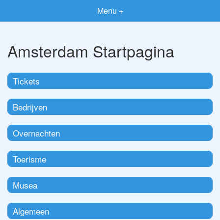
Menu +
Amsterdam Startpagina
Tickets
Bedrijven
Overnachten
Toerisme
Musea
Algemeen